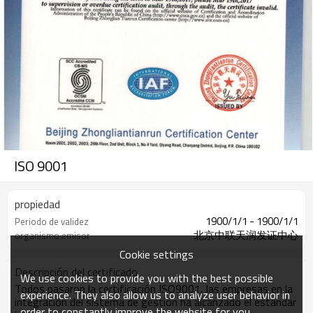
ISO 9001
propiedad
1900/1/1 - 1900/1/1
Periodo de validez
北京中联天润发证中心
organismo emisor
Cookie settings
Descripción del certificado
We use cookies to provide you with the best possible
Todos pasaron la certificación ISO9001, las empresas en la
experience. They also allow us to analyze user behavior in
integración del sistema de gestión ha alcanzado el estándar
order to constantly improve the website for you.