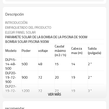
Descripción
INTRODUCCIÓN
EMPAQUETADO DEL PRODUCTO
ELEGIR PANEL SOLAR
PARAMETE SOLAR DE LA BOMBA DE LA PISCINA DE 900W
BOMBA SOLAR PISCINA 900W
Caudal
Cabeza
Salida
Modelo
Poder
voltaje
máximo
max (m)
(pulgada)
(m3 / h)
DLP15-
14-48-
500
48
15
14
2 "
500
DLP20-
19-72-
900
72
20
19
2 "
900
DLP27-
19-72-
1200
72
27
19
3 "
VER MÁS
1200
DLP27-
19-110-
1200
110
27
19
3 "
recomendar
1200