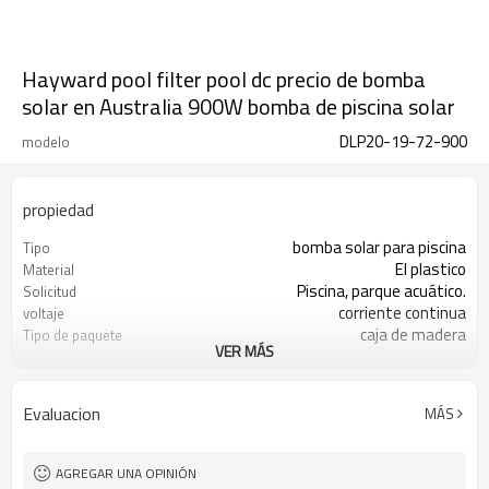
Hayward pool filter pool dc precio de bomba
solar en Australia 900W bomba de piscina solar
DLP20-19-72-900
modelo
propiedad
bomba solar para piscina
Tipo
El plastico
Material
Piscina, parque acuático.
Solicitud
corriente continua
voltaje
caja de madera
Tipo de paquete
VER MÁS
2 años
Garantía
Estándar
Estándar o no estándar
CE, GS, RoHS
Certificado
Evaluacion
MÁS
AGREGAR UNA OPINIÓN