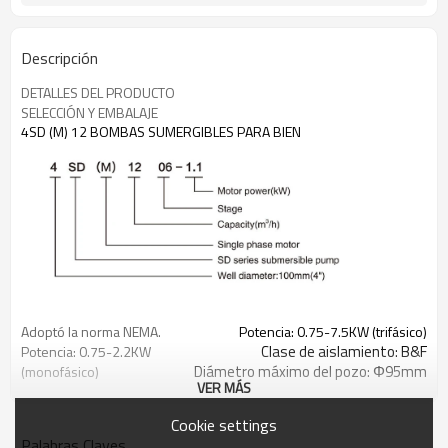
Descripción
DETALLES DEL PRODUCTO
SELECCIÓN Y EMBALAJE
4SD (M) 12 BOMBAS SUMERGIBLES PARA BIEN
Adoptó la norma NEMA.
Potencia: 0.75-7.5KW (trifásico)
Clase de aislamiento: B&F
Potencia: 0.75-2.2KW
Diámetro máximo del pozo: Φ95mm
(monofásico)
VER MÁS
Equipa con caja de control de
Grado de protección: IP
arranque o caja de autocontrol
68
Cookie settings
digital.
La temperatura más alta
Palabras Claves