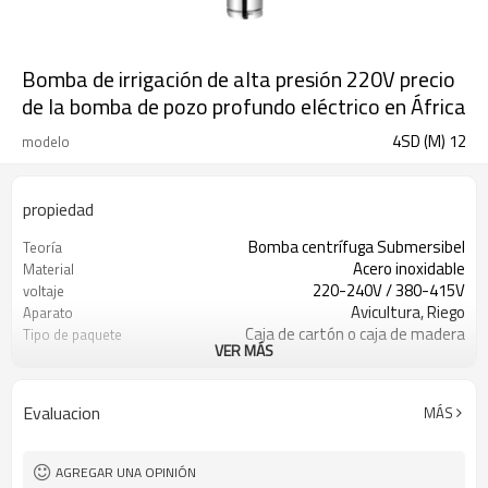
Bomba de irrigación de alta presión 220V precio
de la bomba de pozo profundo eléctrico en África
4SD (M) 12
modelo
propiedad
Bomba centrífuga Submersibel
Teoría
Acero inoxidable
Material
220-240V / 380-415V
voltaje
Avicultura, Riego
Aparato
Caja de cartón o caja de madera
Tipo de paquete
VER MÁS
1 año
Garantía
Bomba de riego de agua
Iteam
Estándar
Estándar o no estándar
Evaluacion
MÁS
AGREGAR UNA OPINIÓN