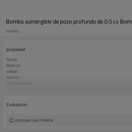
Bomba sumergible de pozo profundo de 0.5 cv Bomb
modelo
propiedad
Teoría
Material
voltaje
Aparato
Tipo de paquete
Garantía
Iteam
Estándar o no estándar
Evaluacion
AGREGAR UNA OPINIÓN