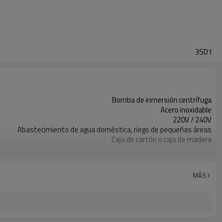
3SD1
Bomba de inmersión centrífuga
Acero inoxidable
220V / 240V
Abastecimiento de agua doméstica, riego de pequeñas áreas
Caja de cartón o caja de madera
1 año
Bomba de riego de agua
Estándar
MÁS