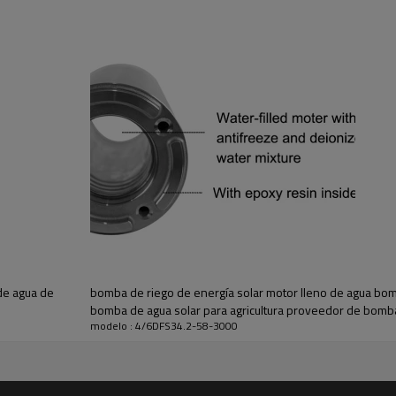
A
Energía
Flujo máximo
Cabeza máxima
3000W
34,2 m3/hora
58m
fotovoltaica
Modo de conexión
cuerpo de bomba
330W*9
en series
6DFS20/3
de agua de
bomba de riego de energía solar motor lleno de agua bom
bomba de agua solar para agricultura proveedor de bomb
modelo : 4/6DFS34.2-58-3000