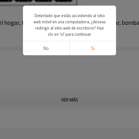
Detectado que estás accediendo al sitio
l hogar, fabricante de bomba sumergible solar, bomb
web móvil en una computadora, ¿deseas
redirigir al sitio web de escritorio? Haz
clic en 'sí' para continuar
No
Si
VER MÁS