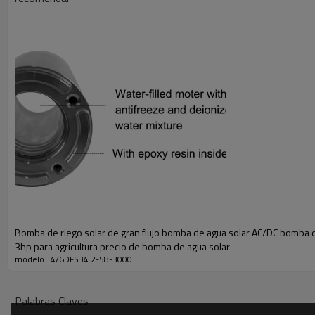
Modelo
Rango de voltaje de CC
Rango de voltaje de C
60-380 Vmp
4/6DFS34.2-58-3000
90-240 VCA
(60-440 COV)
Toma de corriente
Tamaño de la bomba
Cable
3”
6”
2m
Bomba de riego solar de gran flujo bomba de agua solar AC/DC bomba 
3hp para agricultura precio de bomba de agua solar
modelo : 4/6DFS34.2-58-3000
Palabras Claves