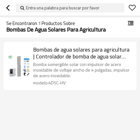
Entra una palabra para buscar por favor
Se Encontraron
1
Productos Sobre
Bombas De Agua Solares Para Agricultura
Bombas de agua solares para agricultura
| Controlador de bomba de agua solar
MPPT | Bombas de pozo de agua solares
Bomba sumergible solar con impulsor de acero
de 4 pulgadas | Fabricante de bombas de
inoxidable de voltaje ancho de 4 pulgadas, impulsor
de acero inoxidable.
CC
modelo:4DSC-HV