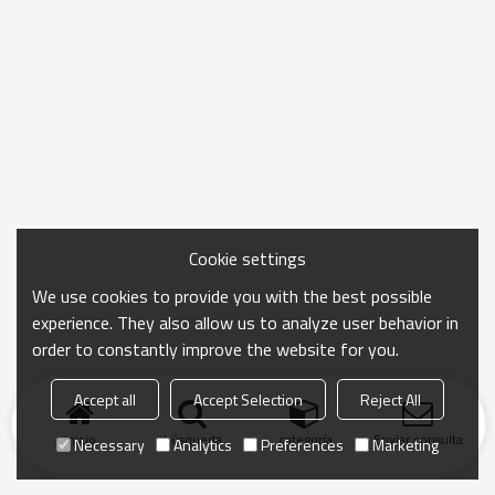
Cookie settings
We use cookies to provide you with the best possible
experience. They also allow us to analyze user behavior in
order to constantly improve the website for you.
Accept all
Accept Selection
Reject All
Inicio
búsqueda
categoría
Enviar consulta
Necessary
Analytics
Preferences
Marketing