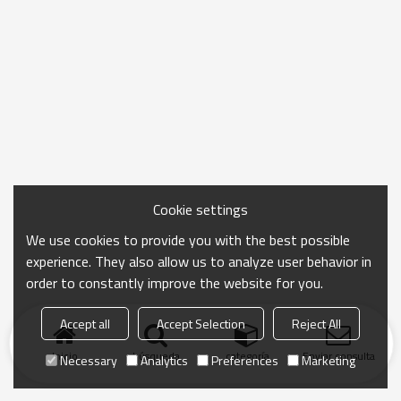
Cookie settings
We use cookies to provide you with the best possible
experience. They also allow us to analyze user behavior in
order to constantly improve the website for you.
Accept all
Accept Selection
Reject All
Inicio
búsqueda
categoría
Enviar consulta
Necessary
Analytics
Preferences
Marketing