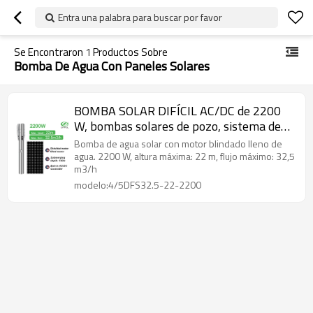
Entra una palabra para buscar por favor
Se Encontraron
1
Productos Sobre
Bomba De Agua Con Paneles Solares
BOMBA SOLAR DIFÍCIL AC/DC de 2200
W, bombas solares de pozo, sistema de
bombeo de agua solar, bomba de agua
Bomba de agua solar con motor blindado lleno de
solar para agricultura
agua. 2200 W, altura máxima: 22 m, flujo máximo: 32,5
m3/h
modelo:4/5DFS32.5-22-2200