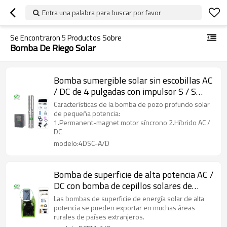
Entra una palabra para buscar por favor
Se Encontraron
5
Productos Sobre
Bomba De Riego Solar
Bomba sumergible solar sin escobillas AC
/ DC de 4 pulgadas con impulsor S / S
bomba de energía solar para la venta
Características de la bomba de pozo profundo solar
de pequeña potencia:
1.Permanent-magnet motor síncrono 2.Híbrido AC /
DC
modelo:4DSC-A/D
Bomba de superficie de alta potencia AC /
DC con bomba de cepillos solares de
energía solar para riego
Las bombas de superficie de energía solar de alta
potencia se pueden exportar en muchas áreas
rurales de países extranjeros.