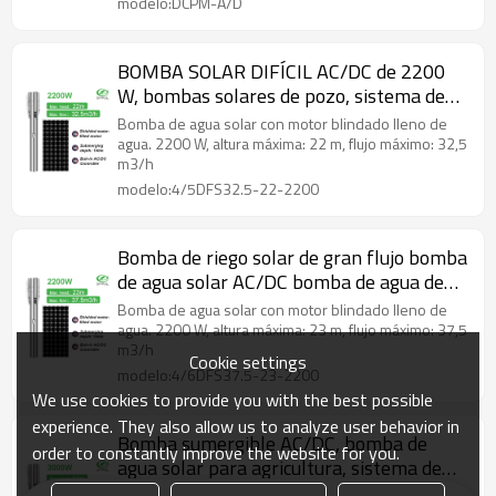
modelo:DCPM-A/D
BOMBA SOLAR DIFÍCIL AC/DC de 2200
W, bombas solares de pozo, sistema de
bombeo de agua solar, bomba de agua
Bomba de agua solar con motor blindado lleno de
solar para agricultura
agua. 2200 W, altura máxima: 22 m, flujo máximo: 32,5
m3/h
modelo:4/5DFS32.5-22-2200
Bomba de riego solar de gran flujo bomba
de agua solar AC/DC bomba de agua de
3hp para agricultura precio de bomba de
Bomba de agua solar con motor blindado lleno de
agua solar
agua. 2200 W, altura máxima: 23 m, flujo máximo: 37,5
m3/h
Cookie settings
modelo:4/6DFS37.5-23-2200
We use cookies to provide you with the best possible
experience. They also allow us to analyze user behavior in
Bomba sumergible AC/DC, bomba de
order to constantly improve the website for you.
agua solar para agricultura, sistema de
bombeo de agua, bomba de agua solar
Bomba de agua solar con motor blindado lleno de