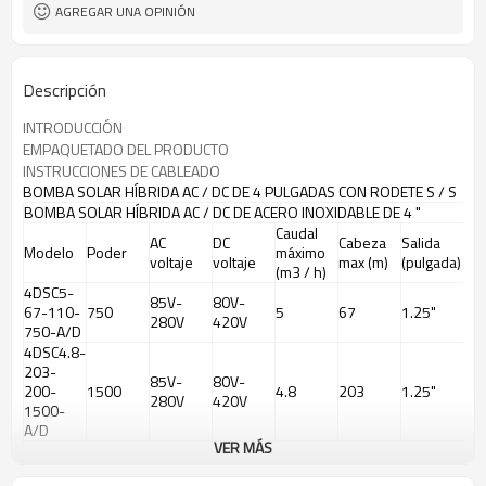
AGREGAR UNA OPINIÓN
Descripción
INTRODUCCIÓN
EMPAQUETADO DEL PRODUCTO
INSTRUCCIONES DE CABLEADO
BOMBA SOLAR HÍBRIDA AC / DC DE 4 PULGADAS CON RODETE S / S
BOMBA SOLAR HÍBRIDA AC / DC DE ACERO INOXIDABLE DE 4 "
Caudal
AC
DC
Cabeza
Salida
Modelo
Poder
máximo
voltaje
voltaje
max (m)
(pulgada)
(m3 / h)
4DSC5-
85V-
80V-
67-110-
750
5
67
1.25"
280V
420V
750-A/D
4DSC4.8-
203-
85V-
80V-
200-
1500
4.8
203
1.25"
280V
420V
1500-
A/D
VER MÁS
4DSC5.2-
101-
85V-
80V-