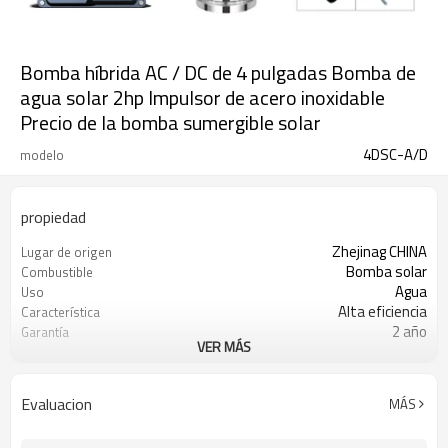
Bomba híbrida AC / DC de 4 pulgadas Bomba de
agua solar 2hp Impulsor de acero inoxidable
Precio de la bomba sumergible solar
4DSC-A/D
modelo
propiedad
Zhejinag CHINA
Lugar de origen
Bomba solar
Combustible
Agua
Uso
Alta eficiencia
Característica
2 año
Garantía
VER MÁS
Motor DC sin escobillas de imán
Motor
permanente
Acero inoxidable
Impulso
Evaluacion
MÁS
Baja presión
Presión
Sumergible
Aparato