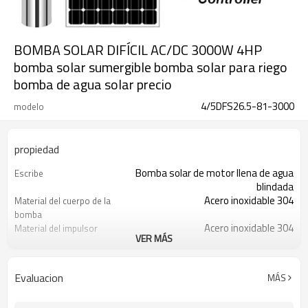
BOMBA SOLAR DIFÍCIL AC/DC 3000W 4HP
bomba solar sumergible bomba solar para riego
bomba de agua solar precio
4/5DFS26.5-81-3000
modelo
propiedad
Bomba solar de motor llena de agua
Escribe
blindada
Acero inoxidable 304
Material del cuerpo de la
bomba
Acero inoxidable 304
Material del impulsor
VER MÁS
Avicultura, riego, riego por goteo
Solicitud
caja de madera
Tipo de paquete
2 años
Garantía
Evaluacion
MÁS