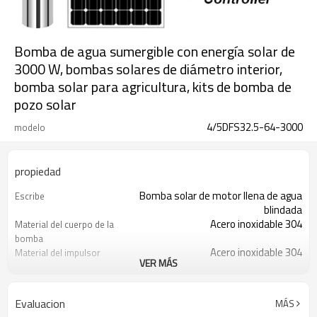
Bomba de agua sumergible con energía solar de
3000 W, bombas solares de diámetro interior,
bomba solar para agricultura, kits de bomba de
pozo solar
4/5DFS32.5-64-3000
modelo
propiedad
Bomba solar de motor llena de agua
Escribe
blindada
Acero inoxidable 304
Material del cuerpo de la
bomba
Acero inoxidable 304
Material del impulsor
VER MÁS
Avicultura, riego, riego por goteo
Solicitud
caja de madera
Tipo de paquete
2 años
Garantía
Evaluacion
MÁS