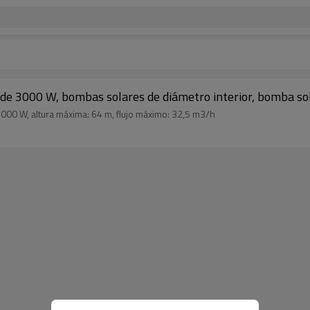
de 3000 W, bombas solares de diámetro interior, bomba sola
000 W, altura máxima: 64 m, flujo máximo: 32,5 m3/h